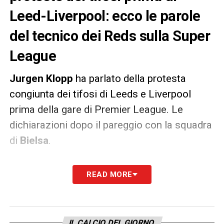
Leed-Liverpool: ecco le parole
del tecnico dei Reds sulla Super
League
Jurgen Klopp
ha parlato della protesta
congiunta dei tifosi di Leeds e Liverpool
prima della gare di Premier League. Le
dichiarazioni dopo il pareggio con la squadra
di
Bielsa
.
«
Criticatemi per tutto, ma non per questo.
READ MORE
Siamo persone anche noi, non meritiamo
insulti dei tifosi all’esterno dello stadio, non
meritiamo quello che è successo ad Anfield
IL CALCIO DEL GIORNO