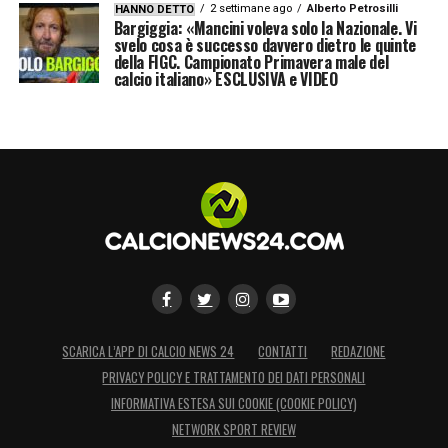
2 settimane ago
Alberto Petrosilli
HANNO DETTO
Bargiggia: «Mancini voleva solo la Nazionale. Vi
svelo cosa è successo davvero dietro le quinte
della FIGC. Campionato Primavera male del
calcio italiano» ESCLUSIVA e VIDEO
SCARICA L’APP DI CALCIO NEWS 24
CONTATTI
REDAZIONE
PRIVACY POLICY E TRATTAMENTO DEI DATI PERSONALI
INFORMATIVA ESTESA SUI COOKIE (COOKIE POLICY)
NETWORK SPORT REVIEW