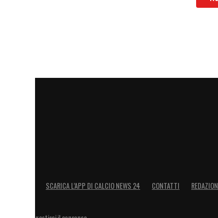
LA CONFERENZA STAMPA INTEGRALE 
LA PLAYLIST DELLE NOSTRE TOP NEW
SCARICA L’APP DI CALCIO NEWS 24
CONTATTI
REDAZION
gestisci il consenso