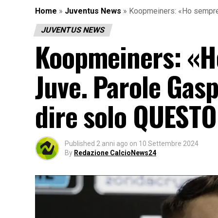
Home
»
Juventus News
»
Koopmeiners: «Ho sempre 
JUVENTUS NEWS
Koopmeiners: «H
Juve. Parole Gasp
dire solo QUEST
Published
2 anni ago
on
10 Settembre 2024
By
Redazione CalcioNews24