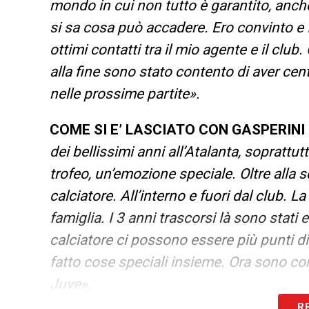
mondo in cui non tutto è garantito, anch
si sa cosa può accadere. Ero convinto e
ottimi contatti tra il mio agente e il clu
alla fine sono stato contento di aver cent
nelle prossime partite».
COME SI E’ LASCIATO CON GASPERINI
dei bellissimi anni all’Atalanta, soprattu
trofeo, un’emozione speciale. Oltre all
calciatore. All’interno e fuori dal club. 
famiglia. I 3 anni trascorsi là sono stati e
calciatore ci possono essere più punti d
fatto cose speciali insieme. Ora sono con
Juve».
R