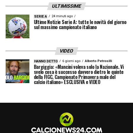
Stadio:
Stadio Olimpico (Roma)
ULTIMISSIME
Dove vederla in streaming:
Guarda Lazio-
24 minuti ago
SERIE A
Torino solo su DAZN. Attiva ora
Ultime Notizie Serie A: tutte le novità del giorno
sul massimo campionato italiano
Arbitro:
Davide Ghersini di Genova
LA PLAYLIST DELLE NOSTRE TOP NEWS
VIDEO
6 giorni ago
Alberto Petrosilli
HANNO DETTO
Bargiggia: «Mancini voleva solo la Nazionale. Vi
svelo cosa è successo davvero dietro le quinte
della FIGC. Campionato Primavera male del
calcio italiano» ESCLUSIVA e VIDEO