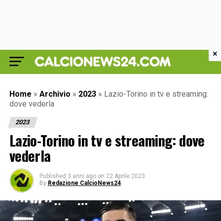
×
Home
»
Archivio
»
2023
»
Lazio-Torino in tv e streaming:
dove vederla
2023
Lazio-Torino in tv e streaming: dove
vederla
Published
3 anni ago
on
22 Aprile 2023
By
Redazione CalcioNews24