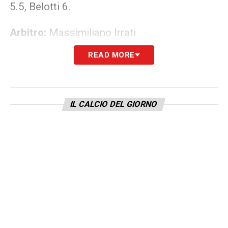
5.5, Belotti 6.
Arbitro:
Massimiliano Irrati
READ MORE
Note: Ammonizioni:
Djidji (T), Correa (L),
Izzo (T), Luiz Felipe (L), Luis Alberto (L),
Lukic (T), Lucas Leiva (L), Rincon (T)
IL CALCIO DEL GIORNO
Espulsioni:
Marusic (L), per eccesso di foga
Meité (T), per proteste
MIGLIORE IN CAMPO – LAZIO:
Milinkovic-Savic 7:
il ritorno tanto atteso. Da
qualche settimana, aveva migliorato il suo
rendimento, ma oggi tra giocate di fino, gol