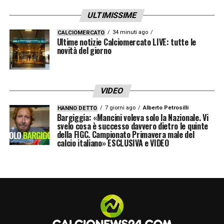
capolavoro determinante per il risultato e
ULTIMISSIME
falli conquistati a ripetizione, sembra essere
34 minuti ago
CALCIOMERCATO
Ultime notizie Calciomercato LIVE: tutte le
tornato quello determinante di un tempo,
novità del giorno
anche se naturalmente serve ancora la
continuità
VIDEO
PEGGIORE IN CAMPO – LAZIO:
7 giorni ago
Alberto Petrosilli
HANNO DETTO
Bargiggia: «Mancini voleva solo la Nazionale. Vi
Luis Alberto 5:
svelo cosa è successo davvero dietro le quinte
troppo lezioso in tante
della FIGC. Campionato Primavera male del
situazioni, fa vedere, a sprazzi, lampi di
calcio italiano» ESCLUSIVA e VIDEO
classe, ma questi sono comunque limitati e
quasi mai determinanti. Troppo nervoso, si fa
ammonire e va vicino anche all’espulsione,
sostituito forse un po’ troppo tardi da Inzaghi