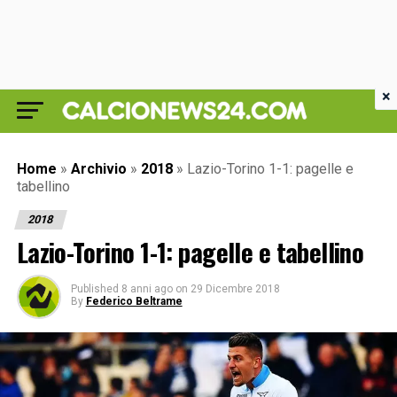
×
Home
»
Archivio
»
2018
»
Lazio-Torino 1-1: pagelle e
tabellino
2018
Lazio-Torino 1-1: pagelle e tabellino
Published
8 anni ago
on
29 Dicembre 2018
By
Federico Beltrame