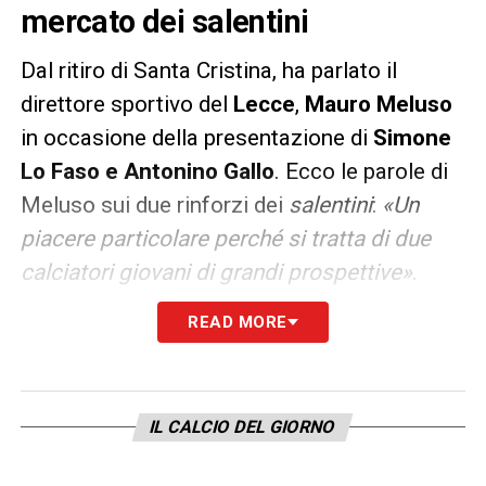
mercato dei salentini
Dal ritiro di Santa Cristina, ha parlato il
direttore sportivo del
Lecce
,
Mauro Meluso
in occasione della presentazione di
Simone
Lo Faso e Antonino Gallo
. Ecco le parole di
Meluso sui due rinforzi dei
salentini
:
«Un
piacere particolare perché si tratta di due
calciatori giovani di grandi prospettive»
.
READ MORE
Il direttore sportivo ha poi proseguito:
«Abbiamo dovuto aspettare lo svincolo
d’ufficio per i tesserati del Palermo, una
situazione che dispiace quella vissuta dalla
IL CALCIO DEL GIORNO
squadra siciliana. Lo Faso ha sottoscritto un