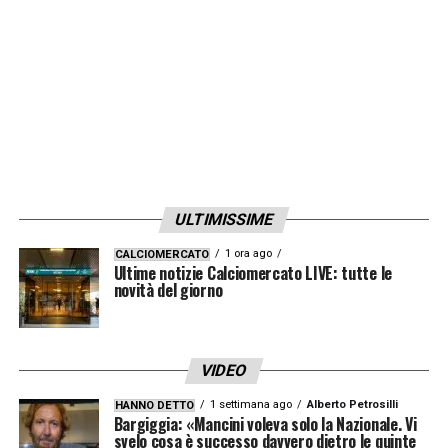
contratto biennale con opzione per altri due
anni, mentre Gallo ha firmato per tre anni
sempre con opzione per altri due. Lo Faso
ha già assaporato il clima della prima
squadra, mentre Gallo ha diverse richieste
dalla Lega Pro e Serie B e valuteremo il da
farsi».
ULTIMISSIME
LA PLAYLIST DELLE NOSTRE TOP NEWS
1 ora ago
CALCIOMERCATO
Ultime notizie Calciomercato LIVE: tutte le
novità del giorno
VIDEO
1 settimana ago
Alberto Petrosilli
HANNO DETTO
Bargiggia: «Mancini voleva solo la Nazionale. Vi
svelo cosa è successo davvero dietro le quinte