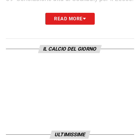
87′ Simeone per Lukaku, dentro anche Ngone
READ MORE
per Politano nel Napoli.
87′ Stringe troppo il mancino Politano, fuori.
IL CALCIO DEL GIORNO
84′ Altro cambio nel Lecce, fuori Pierotti per
N’Dri.
83′ Tete Morente alza la gamba e prende con
la gamba Di Lorenzo. Secondo ammonito del
match il leccese.
79′ Fuori Raspadori, dentro Billing nel Napoli.
75′ Veiga ci prova, tiro deviato. Angolo per il
ULTIMISSIME