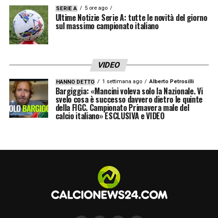
Lecce che attacca.
5 ore ago
SERIE A
Ultime Notizie Serie A: tutte le novità del giorno
sul massimo campionato italiano
67′ Helgason prova a colpire ancora!
Conclusione che spaventa alla propria destra
Meret.
VIDEO
66′ Sbracciata su McTominay di Kristovic,
1 settimana ago
Alberto Petrosilli
HANNO DETTO
Bargiggia: «Mancini voleva solo la Nazionale. Vi
ammonito il leccese. Primo cartellino della
svelo cosa è successo davvero dietro le quinte
della FIGC. Campionato Primavera male del
gara.
calcio italiano» ESCLUSIVA e VIDEO
65′ Dentro Berisha per Pierret nel Lecce.
65′ Lukaku lanciato in profondità da Politano,
con il destro però non supera Falcone che
con l’aiuto di Gaspar se la cava anche sulla
respinta. L’arbitro annulla comunque tutto