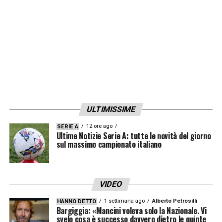
sostenuto le visite mediche presso il Centro
BioLab di Cutrofiano e presso lo Studio
Radiologico Quarta Colosso di Lecce.
LA PLAYLIST DELLE NOSTRE TOP NEWS
ULTIMISSIME
12 ore ago
SERIE A
Ultime Notizie Serie A: tutte le novità del giorno
sul massimo campionato italiano
VIDEO
1 settimana ago
Alberto Petrosilli
HANNO DETTO
Bargiggia: «Mancini voleva solo la Nazionale. Vi
svelo cosa è successo davvero dietro le quinte