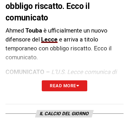
obbligo riscatto. Ecco il
comunicato
Ahmed
Touba
è ufficialmente un nuovo
difensore del
Lecce
e arriva a titolo
temporaneo con obbligo riscatto. Ecco il
comunicato.
COMUNICATO –
L’U.S. Lecce comunica di
aver acquisito, a titolo temporaneo con
READ MORE
obbligo di riscatto al concretizzarsi di alcune
condizioni, il diritto alle prestazioni sportive
del calciatore Ahmed Touba dall’ İstanbul
IL CALCIO DEL GIORNO
Başakşehir Futbol. Il difensore belga
naturalizzato algerino (classe 98) ha già