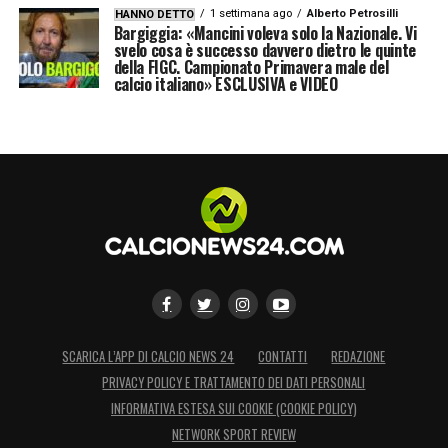
1 settimana ago
Alberto Petrosilli
HANNO DETTO
Bargiggia: «Mancini voleva solo la Nazionale. Vi
svelo cosa è successo davvero dietro le quinte
della FIGC. Campionato Primavera male del
calcio italiano» ESCLUSIVA e VIDEO
SCARICA L’APP DI CALCIO NEWS 24
CONTATTI
REDAZIONE
PRIVACY POLICY E TRATTAMENTO DEI DATI PERSONALI
INFORMATIVA ESTESA SUI COOKIE (COOKIE POLICY)
NETWORK SPORT REVIEW