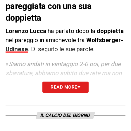
pareggiata con una sua
doppietta
Lorenzo Lucca
ha parlato dopo la
doppietta
nel pareggio in amichevole tra
Wolfsberger-
Udinese
. Di seguito le sue parole.
«
Siamo andati in vantaggio 2-0 poi, per due
sbavature, abbiamo subito due rete ma non
è importante.
Stiamo lavorando tanto,
READ MORE
facciamo chilometri su chilometri
da due
settimane quindi è normale non avere
ancora la sicurezza e la mentalità di
IL CALCIO DEL GIORNO
sbagliare poco. Lo scorso anno abbiamo
avuto momenti di difficoltà,
mister Runjaic