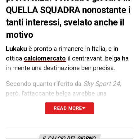
QUELLA SQUADRA nonostante i
tanti interessi, svelato anche il
motivo
Lukaku
è pronto a rimanere in Italia, e in
ottica
calciomercato
il centravanti belga ha
in mente una destinazione ben precisa.
Secondo quanto riferito da
Sky Sport 24
,
però, l’attaccante belga avrebbe una
piccola
preferenza per il Napoli
, visto che
READ MORE
ritroverebbe il suo ex allenatore ai tempi
dell’Inter
Antonio Conte
.
BigRom
, però, non
esclude comunque la pista rossonera: attesi
IL CALCIO DEL GIORNO