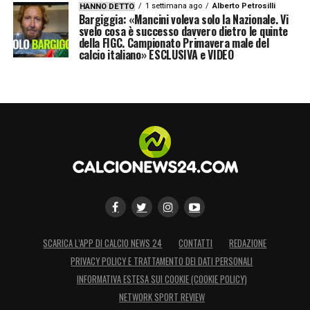
1 settimana ago
Alberto Petrosilli
HANNO DETTO
Bargiggia: «Mancini voleva solo la Nazionale. Vi
svelo cosa è successo davvero dietro le quinte
della FIGC. Campionato Primavera male del
calcio italiano» ESCLUSIVA e VIDEO
SCARICA L’APP DI CALCIO NEWS 24
CONTATTI
REDAZIONE
PRIVACY POLICY E TRATTAMENTO DEI DATI PERSONALI
INFORMATIVA ESTESA SUI COOKIE (COOKIE POLICY)
NETWORK SPORT REVIEW