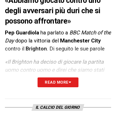
«Abbiamo giocato contro uno
degli avversari più duri che si
possono affrontare»
Pep Guardiola
ha parlato a
BBC Match of the
Day
dopo la vittoria del
Manchester City
contro il
Brighton
. Di seguito le sue parole
«Il Brighton ha deciso di giocare la partita
uomo contro uomo e direi che siamo stati
fortunati a fare il terzo gol. Abbiamo faticato
READ MORE
un po’, perché abbiamo giocato contro uno
degli avversari più duri che si possono
affrontare in questo momento. Quando ha la
IL CALCIO DEL GIORNO
palla il Brighton ha una qualità incredibile: