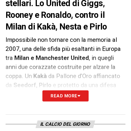
stellari. Lo United di Giggs,
Rooney e Ronaldo, contro il
Milan di Kakà, Nesta e Pirlo
Impossibile non tornare con la memoria al
2007, una delle sfida più esaltanti in Europa
tra
Milan e Manchester United
, in quegli
anni due corazzate costruite per alzare la
coppa. Un
Kakà
da Pallone d’Oro affiancato
da
Seedorf, Pirlo
e protetto da una difesa
insuperabile con
Maldini e Nesta
. Il tridente
READ MORE
dei Red Devils faceva paura:
Ronaldo,
Rooney e Giggs
, eppure i rossoneri
riuscirono ad eliminare gli inglesi con una
IL CALCIO DEL GIORNO
sfida d’andata lucida e un ritorno perfetto,