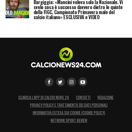
coraggio premiato con l’entusiasmo di
Bargiggia: «Mancini voleva solo la Nazionale. Vi
svelo cosa è successo davvero dietro le quinte
un’impresa alla portata. Tanto da far passare
della FIGC. Campionato Primavera male del
calcio italiano» ESCLUSIVA e VIDEO
in secondo piano la tribuna di
Romagnoli
ufficialmente per un pestone in allenamento.
Anche
Solskjaer
ha i suoi problemi; le
indisponibilità di
Pogba, Rashford, De Gea e
van de Beek
hanno pesato più di quelle
rossonere e
Pioli
vede il passaggio del turno
a San Siro, anche senza Kakà.
LA PLAYLIST DELLE NOSTRE TOP NEWS
SCARICA L’APP DI CALCIO NEWS 24
CONTATTI
REDAZIONE
PRIVACY POLICY E TRATTAMENTO DEI DATI PERSONALI
INFORMATIVA ESTESA SUI COOKIE (COOKIE POLICY)
NETWORK SPORT REVIEW