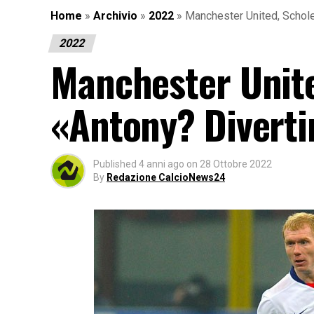
Home
»
Archivio
»
2022
»
Manchester United, Scholes
2022
Manchester Unite
«Antony? Divertir
Published
4 anni ago
on
28 Ottobre 2022
By
Redazione CalcioNews24