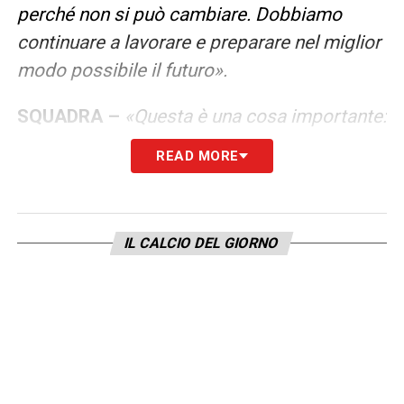
perché non si può cambiare. Dobbiamo
continuare a lavorare e preparare nel miglior
modo possibile il futuro».
SQUADRA –
«Questa è una cosa importante:
se non si subisce gol è più facile
READ MORE
raggiungere la vittoria. Speriamo di dare
seguito a questa cosa sia stasera che
domenica. Sono due partite molto difficili,
IL CALCIO DEL GIORNO
ma la squadra sta bene e farà di tutto per
continuare la striscia positiva».
91 PUNTI COME CON SARRI –
«Sarà molto
difficile perché vedo un campionato più
equilibrato rispetto a quell’anno lì. Non so se