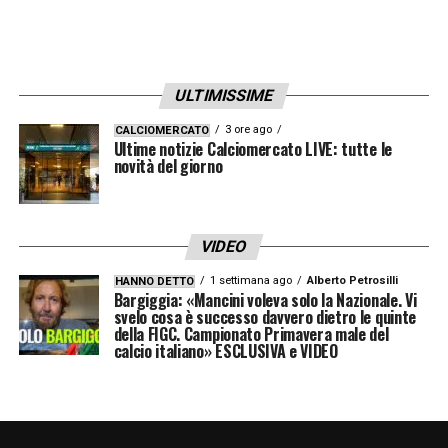
sarà possibile raggiungere quella quota di
punti, ma tutti noi vogliamo un finale diverso
rispetto a quella stagione».
ULTIMISSIME
SCUDETTO –
«Ho parlato solo di finale
3 ore ago
CALCIOMERCATO
Ultime notizie Calciomercato LIVE: tutte le
diverso per non allungarmi in questo
novità del giorno
discorso. Faremo il massimo, ci sono
entusiasmo e voglia di fare qualcosa di
buono per tutta la città, per tutte le persone
VIDEO
coinvolte nel mondo Napoli. Mi fermo qui».
1 settimana ago
Alberto Petrosilli
HANNO DETTO
Bargiggia: «Mancini voleva solo la Nazionale. Vi
svelo cosa è successo davvero dietro le quinte
CONCORRENTI –
«L’Inter è campione in
della FIGC. Campionato Primavera male del
calcio italiano» ESCLUSIVA e VIDEO
carica e una delle squadre più forti del
campionato. E’ impossibile lasciare
qualsiasi tipo di squadra fuori, siamo solo