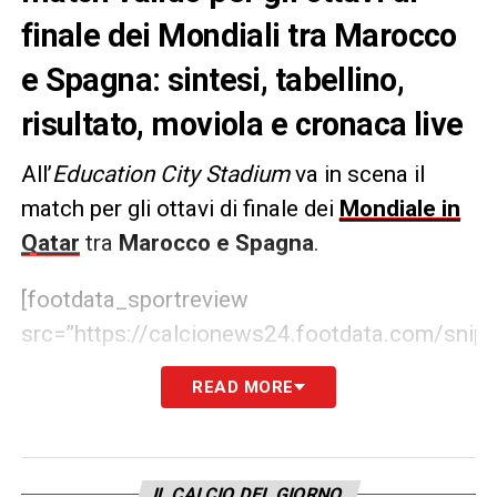
finale dei Mondiali tra Marocco
e Spagna: sintesi, tabellino,
risultato, moviola e cronaca live
All’
Education City Stadium
va in scena il
match per gli ottavi di finale dei
Mondiale in
Qatar
tra
Marocco e Spagna
.
[footdata_sportreview
src=”https://calcionews24.footdata.com/snip
matchId=cd2xmgzpsulenoc6zqs38fywa&display
READ MORE
LA PLAYLIST DELLE NOSTRE TOP NEWS
IL CALCIO DEL GIORNO