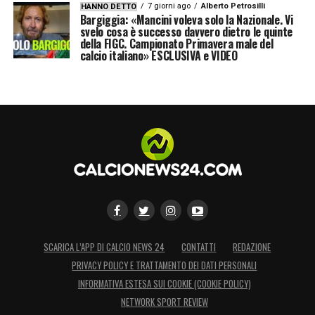
7 giorni ago
Alberto Petrosilli
HANNO DETTO
Bargiggia: «Mancini voleva solo la Nazionale. Vi
svelo cosa è successo davvero dietro le quinte
della FIGC. Campionato Primavera male del
calcio italiano» ESCLUSIVA e VIDEO
SCARICA L’APP DI CALCIO NEWS 24
CONTATTI
REDAZIONE
PRIVACY POLICY E TRATTAMENTO DEI DATI PERSONALI
INFORMATIVA ESTESA SUI COOKIE (COOKIE POLICY)
NETWORK SPORT REVIEW