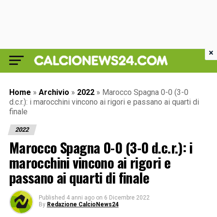
×
Home
»
Archivio
»
2022
»
Marocco Spagna 0-0 (3-0
d.c.r.): i marocchini vincono ai rigori e passano ai quarti di
finale
2022
Marocco Spagna 0-0 (3-0 d.c.r.): i
marocchini vincono ai rigori e
passano ai quarti di finale
Published
4 anni ago
on
6 Dicembre 2022
By
Redazione CalcioNews24