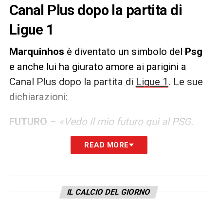
Canal Plus dopo la partita di
Ligue 1
Marquinhos
è diventato un simbolo del
Psg
e anche lui ha giurato amore ai parigini a
Canal Plus dopo la partita di
Ligue 1
. Le sue
dichiarazioni:
FUTURO
–
«Vedo il mio futuro qui al PSG.
Questa maglia, questo club, questa città è
READ MORE
casa mia. Sono pronto ad aiutare in ogni
modo possibile e sarei più che felice di
trascorrere il resto della mia carriera al PSG.
IL CALCIO DEL GIORNO
Sì, ritirarsi qui non sarebbe male!».