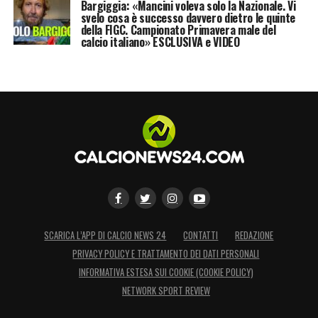
Bargiggia: «Mancini voleva solo la Nazionale. Vi
LA PLAYLIST DELLE NOSTRE TOP NEWS
svelo cosa è successo davvero dietro le quinte
della FIGC. Campionato Primavera male del
calcio italiano» ESCLUSIVA e VIDEO
SCARICA L’APP DI CALCIO NEWS 24
CONTATTI
REDAZIONE
PRIVACY POLICY E TRATTAMENTO DEI DATI PERSONALI
INFORMATIVA ESTESA SUI COOKIE (COOKIE POLICY)
NETWORK SPORT REVIEW