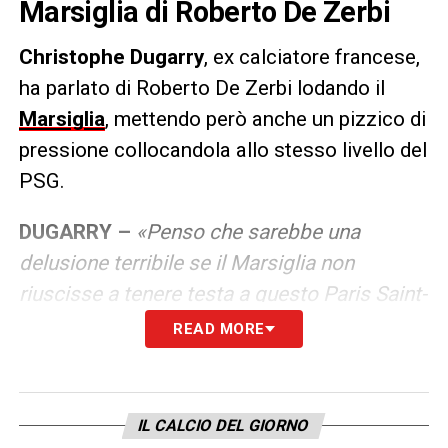
Marsiglia di Roberto De Zerbi
Christophe Dugarry
, ex calciatore francese,
ha parlato di Roberto De Zerbi lodando il
Marsiglia
, mettendo però anche un pizzico di
pressione collocandola allo stesso livello del
PSG.
DUGARRY –
«Penso che sarebbe una
delusione terribile se il Marsiglia non
riuscisse a tenere testa a questo Paris Saint-
Germain. Abbiamo parlato di giocatori,
READ MORE
abbiamo parlato di mercato, abbiamo
parlato di investimenti degli azionisti, tutte le
luci sono verdi… Mi aspetto che il Marsiglia
IL CALCIO DEL GIORNO