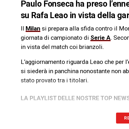
Paulo Fonseca ha preso l’enn
su Rafa Leao in vista della g
Il
Milan
si prepara alla sfida contro il M
giornata di campionato di
Serie A
. Seco
in vista del match coi brianzoli.
L’aggiornamento riguarda Leao che per l’en
si siederà in panchina nonostante non abb
stato provato tra i titolari.
LA PLAYLIST DELLE NOSTRE TOP NEW
R