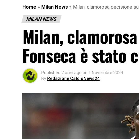
Home
»
Milan News
»
Milan, clamorosa decisione su 
MILAN NEWS
Milan, clamorosa
Fonseca è stato c
Published
2 anni ago
on
1 Novembre 2024
By
Redazione CalcioNews24