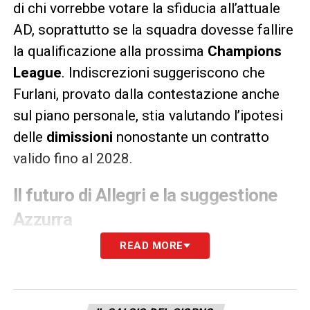
di chi vorrebbe votare la sfiducia all’attuale
AD, soprattutto se la squadra dovesse fallire
la qualificazione alla prossima
Champions
League
. Indiscrezioni suggeriscono che
Furlani, provato dalla contestazione anche
sul piano personale, stia valutando l’ipotesi
delle
dimissioni
nonostante un contratto
valido fino al 2028.
Il futuro di Allegri e la suggestione
Azzurra
READ MORE
Infine, resta incerto il destino di
Massimiliano Allegri
. Nonostante una
clausola di rinnovo automatico legata