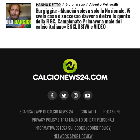
6 giorni ago
Alberto Petrosilli
HANNO DETTO
Bargiggia: «Mancini voleva solo la Nazionale. Vi
svelo cosa è successo davvero dietro le quinte
della FIGC. Campionato Primavera male del
calcio italiano» ESCLUSIVA e VIDEO
SCARICA L’APP DI CALCIO NEWS 24
CONTATTI
REDAZIONE
PRIVACY POLICY E TRATTAMENTO DEI DATI PERSONALI
INFORMATIVA ESTESA SUI COOKIE (COOKIE POLICY)
NETWORK SPORT REVIEW