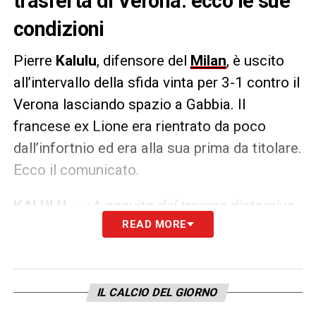
trasferta di Verona: ecco le sue
condizioni
Pierre
Kalulu
, difensore del
Milan
, è uscito
all’intervallo della sfida vinta per 3-1 contro il
Verona lasciando spazio a Gabbia. Il
francese ex Lione era rientrato da poco
dall’infortnio ed era alla sua prima da titolare.
Ecco il comunicato.
KALULU –
«A seguito del trauma distorsivo
READ MORE
del ginocchio destro rimediato nella gara di
ieri, ha riportato una distrazione del
legamento collaterale mediale. Il giocatore
inizia da subito il trattamento conservativo
IL CALCIO DEL GIORNO
del caso»
.