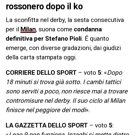
rossonero dopo il ko
La sconfitta nel derby, la sesta consecutiva
per il
Milan
, suona come
condanna
definitiva per Stefano Pioli
. É quanto
emerge, con diverse gradazioni, dai giudizi
della carta stampata oggi.
CORRIERE DELLO SPORT
– voto
5
: «
Dopo
18 minuti si trova già sotto. I cambi tattici
sono serviti a poco, non riesce mai a trovare
contromisure nel derby. Il suo ciclo al Milan
finisce nel peggiore dei modi
».
LA GAZZETTA DELLO SPORT
– voto
5
:
«
Leao 9 non funziona, Inzaghi si mette dietro