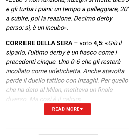
e gli turba i piani: un tempo a palleggiare, 20′
a subire, poi la reazione. Decimo derby
perso: sì, è un incubo
».
CORRIERE DELLA SERA
– voto
4,5
: «
Giù il
sipario, l’ultimo derby è un fiasco come i
precedenti cinque. Uno 0-6 che gli resterà
incollato come un’etichetta. Anche stavolta
perde il duello tattico con Inzaghi. Per quello
che ha dato al Milan, metitava un finale
diverso. Ma così è il calcio
».
READ MORE
LA PLAYLIST DELLE NOSTRE TOP NEWS