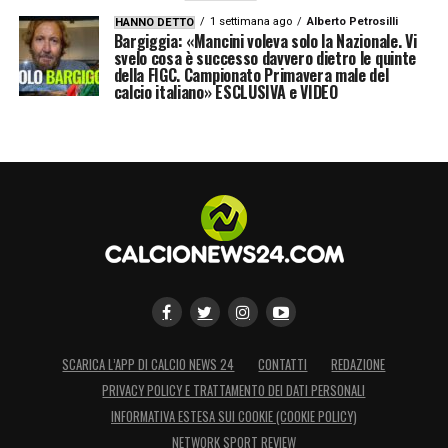
1 settimana ago
Alberto Petrosilli
HANNO DETTO
Bargiggia: «Mancini voleva solo la Nazionale. Vi
svelo cosa è successo davvero dietro le quinte
della FIGC. Campionato Primavera male del
calcio italiano» ESCLUSIVA e VIDEO
SCARICA L’APP DI CALCIO NEWS 24
CONTATTI
REDAZIONE
PRIVACY POLICY E TRATTAMENTO DEI DATI PERSONALI
INFORMATIVA ESTESA SUI COOKIE (COOKIE POLICY)
NETWORK SPORT REVIEW