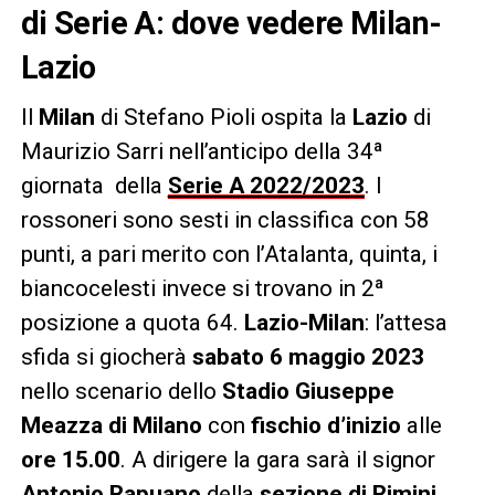
di Serie A: dove vedere Milan-
Lazio
Il
Milan
di Stefano Pioli ospita la
Lazio
di
Maurizio Sarri nell’anticipo della 34ª
giornata della
Serie A 2022/202
3
. I
rossoneri sono sesti in classifica con 58
punti, a pari merito con l’Atalanta, quinta, i
biancocelesti invece si trovano in 2ª
posizione a quota 64.
Lazio-Milan
: l’attesa
sfida si giocherà
sabato 6 maggio 2023
nello scenario dello
Stadio Giuseppe
Meazza di Milano
con
fischio d’inizio
alle
ore 15.00
. A dirigere la gara sarà il signor
Antonio Rapuano
della
sezione di Rimini
.