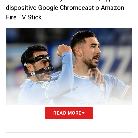
dispositivo Google Chromecast o Amazon
Fire TV Stick.
READ MORE
In virtù di un accordo fra
DAZN
e
Sky
, il derby
d’Italia sarà visibile tramite app anche sul
decoder Sky Q
per gli abbonati alla tv