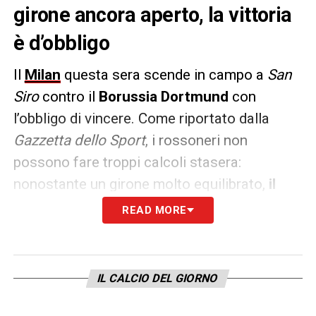
girone ancora aperto, la vittoria
è d’obbligo
Il
Milan
questa sera scende in campo a
San
Siro
contro il
Borussia Dortmund
con
l’obbligo di vincere. Come riportato dalla
Gazzetta dello Sport
, i rossoneri non
possono fare troppi calcoli stasera:
nonostante un girone molto equilibrato,
il
percorso netto più rapido passa per i tre
READ MORE
punti in casa contro i tedeschi
e porta
in
dote 9.6 milioni per il mercato di gennaio.
IL CALCIO DEL GIORNO
Orfani di Leao, il Milan si affida a un
Chukwueze in crescita in tandem con