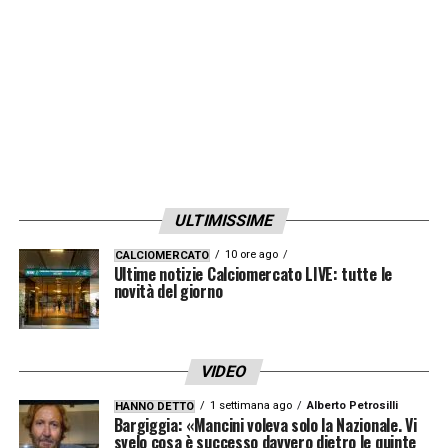
Pulisic
. A centrocampo
tornerà titolare
Loftus-Cheek
e con lui
Adli, favorito su
Krunic per una maglia da titolare
. In tribuna
a spingere la squadra ci sarà anche
Jannik
Sinner
, fresco vincitore della Davis, e Pioli
spera che i suoi possano ripetere una
prestazione simile a quella contro Djokovic
ULTIMISSIME
in semifinale.
10 ore ago
CALCIOMERCATO
Ultime notizie Calciomercato LIVE: tutte le
novità del giorno
LA PLAYLIST DELLE NOSTRE TOP NEWS
VIDEO
1 settimana ago
Alberto Petrosilli
HANNO DETTO
Bargiggia: «Mancini voleva solo la Nazionale. Vi
svelo cosa è successo davvero dietro le quinte