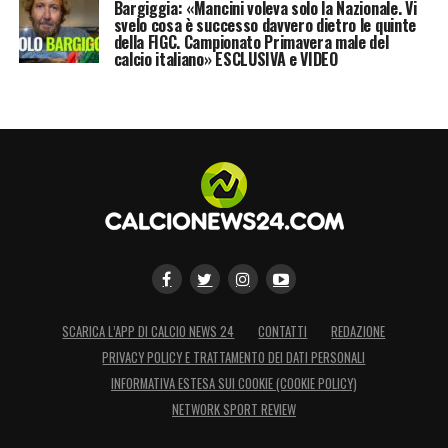
Bargiggia: «Mancini voleva solo la Nazionale. Vi
svelo cosa è successo davvero dietro le quinte
della FIGC. Campionato Primavera male del
calcio italiano» ESCLUSIVA e VIDEO
SCARICA L’APP DI CALCIO NEWS 24
CONTATTI
REDAZIONE
PRIVACY POLICY E TRATTAMENTO DEI DATI PERSONALI
INFORMATIVA ESTESA SUI COOKIE (COOKIE POLICY)
NETWORK SPORT REVIEW