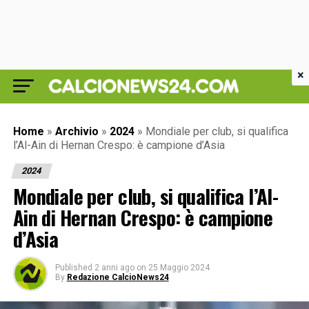
×
Home
»
Archivio
»
2024
»
Mondiale per club, si qualifica
l’Al-Ain di Hernan Crespo: è campione d’Asia
2024
Mondiale per club, si qualifica l’Al-
Ain di Hernan Crespo: è campione
d’Asia
Published
2 anni ago
on
25 Maggio 2024
By
Redazione CalcioNews24