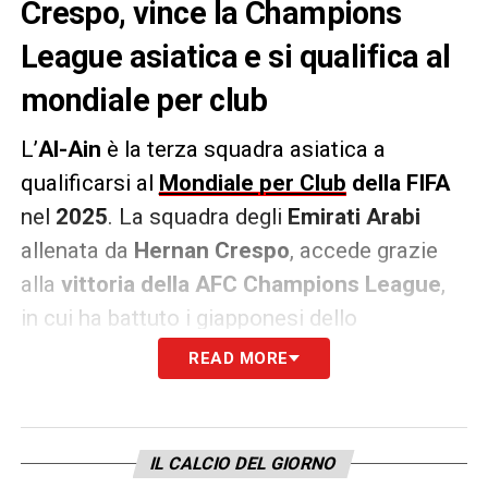
Crespo, vince la Champions
League asiatica e si qualifica al
mondiale per club
L’
Al-Ain
è la terza squadra asiatica a
qualificarsi al
Mondiale per Club
della FIFA
nel
2025
. La squadra degli
Emirati Arabi
allenata da
Hernan Crespo
, accede grazie
alla
vittoria della AFC Champions League
,
in cui ha battuto i giapponesi dello
Yokohama.
READ MORE
Rimane un solo posto disponibile per le
squadre asiatiche, che verrà deciso dal
IL CALCIO DEL GIORNO
ranking. Alla competizione sono già