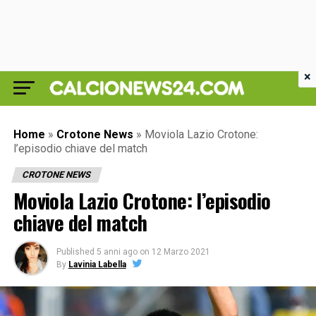
×
Home
»
Crotone News
»
Moviola Lazio Crotone:
l’episodio chiave del match
CROTONE NEWS
Moviola Lazio Crotone: l’episodio
chiave del match
Published
5 anni ago
on
12 Marzo 2021
By
Lavinia Labella