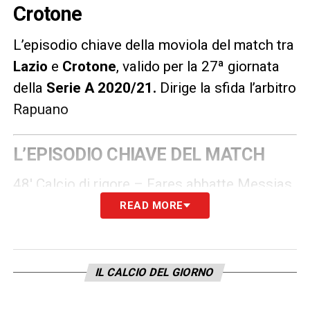
Crotone
L’episodio chiave della moviola del match tra
Lazio
e
Crotone
, valido per la 27ª giornata
della
Serie A 2020/21
.
Dirige la sfida l’arbitro
Rapuano
L’EPISODIO CHIAVE DEL MATCH
48′ Calcio di rigore – Fares abbatte Messias
in area di rigore: non ha dubbi l’arbitro che
READ MORE
concede il penalty
LA PLAYLIST DELLE NOSTRE TOP NEWS
IL CALCIO DEL GIORNO