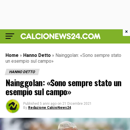
×
Home
»
Hanno Detto
»
Nainggolan: «Sono sempre stato
un esempio sul campo»
HANNO DETTO
Nainggolan: «Sono sempre stato un
esempio sul campo»
Published
5 anni ago
on
21 Dicembre 2021
By
Redazione CalcioNews24