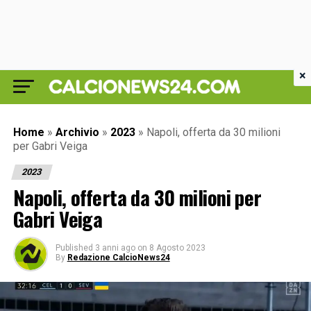
×
Home
»
Archivio
»
2023
»
Napoli, offerta da 30 milioni
per Gabri Veiga
2023
Napoli, offerta da 30 milioni per
Gabri Veiga
Published
3 anni ago
on
8 Agosto 2023
By
Redazione CalcioNews24