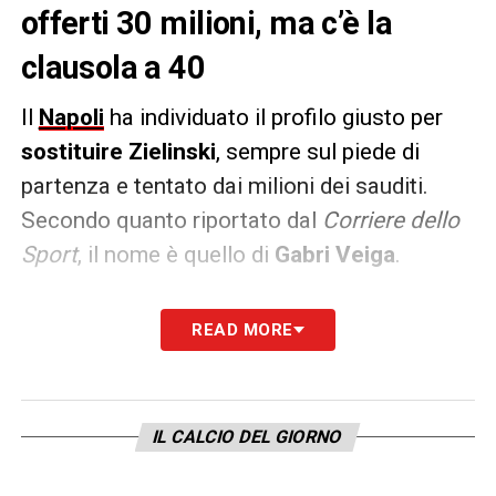
offerti 30 milioni, ma c’è la
clausola a 40
Il
Napoli
ha individuato il profilo giusto per
sostituire Zielinski
, sempre sul piede di
partenza e tentato dai milioni dei sauditi.
Secondo quanto riportato dal
Corriere dello
Sport
, il nome è quello di
Gabri Veiga
.
Centrocampista dai piedi buoni classe
READ MORE
2001
, il Celta Vigo lo ha blindato con una
clausola rescissoria da 40 milioni
. Il
calciatore era
già un obiettivo di Giuntoli
IL CALCIO DEL GIORNO
quando ancora era ds dei partenopei. I
campioni d’Italia per ora
hanno offerto 30