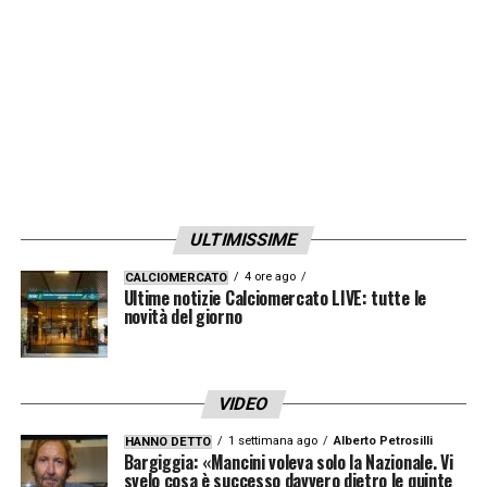
milioni
, ma gli spagnoli hanno risposto di no:
se il Napoli vuole affondare il colpo dovrà
pagare la clausola
.
LA PLAYLIST DELLE NOSTRE TOP NEWS
ULTIMISSIME
4 ore ago
CALCIOMERCATO
Ultime notizie Calciomercato LIVE: tutte le
novità del giorno
VIDEO
1 settimana ago
Alberto Petrosilli
HANNO DETTO
Bargiggia: «Mancini voleva solo la Nazionale. Vi
svelo cosa è successo davvero dietro le quinte