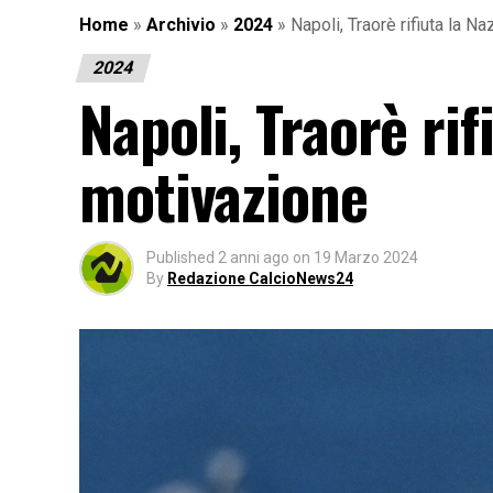
Home
»
Archivio
»
2024
»
Napoli, Traorè rifiuta la N
2024
Napoli, Traorè rif
motivazione
Published
2 anni ago
on
19 Marzo 2024
By
Redazione CalcioNews24