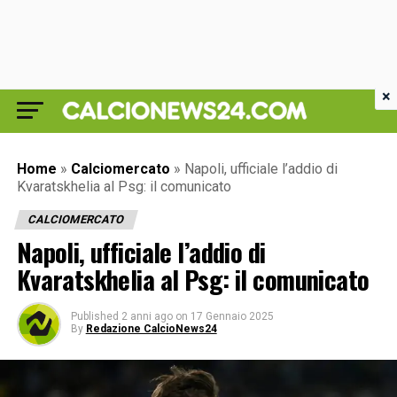
×
Home
»
Calciomercato
»
Napoli, ufficiale l’addio di
Kvaratskhelia al Psg: il comunicato
CALCIOMERCATO
Napoli, ufficiale l’addio di
Kvaratskhelia al Psg: il comunicato
Published
2 anni ago
on
17 Gennaio 2025
By
Redazione CalcioNews24