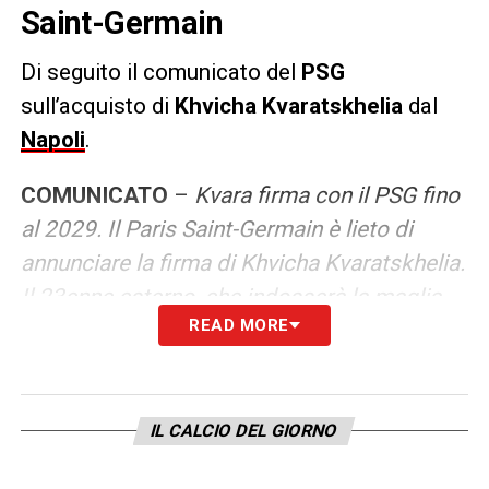
Saint-Germain
Di seguito il comunicato del
PSG
sull’acquisto di
Khvicha Kvaratskhelia
dal
Napoli
.
COMUNICATO
–
Kvara firma con il PSG fino
al 2029. Il Paris Saint-Germain è lieto di
annunciare la firma di Khvicha Kvaratskhelia.
Il 23enne esterno, che indosserà la maglia
READ MORE
numero 7, diventa il primo giocatore
georgiano nella storia del club
.
LA PLAYLIST DELLE NOSTRE TOP NEWS
IL CALCIO DEL GIORNO