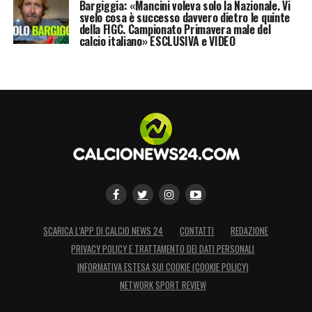
Bargiggia: «Mancini voleva solo la Nazionale. Vi
svelo cosa è successo davvero dietro le quinte
della FIGC. Campionato Primavera male del
calcio italiano» ESCLUSIVA e VIDEO
SCARICA L’APP DI CALCIO NEWS 24
CONTATTI
REDAZIONE
PRIVACY POLICY E TRATTAMENTO DEI DATI PERSONALI
INFORMATIVA ESTESA SUI COOKIE (COOKIE POLICY)
NETWORK SPORT REVIEW