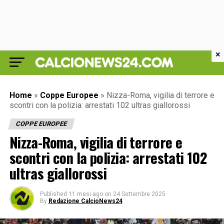
×
Home
»
Coppe Europee
»
Nizza-Roma, vigilia di terrore e
scontri con la polizia: arrestati 102 ultras giallorossi
COPPE EUROPEE
Nizza-Roma, vigilia di terrore e
scontri con la polizia: arrestati 102
ultras giallorossi
Published
11 mesi ago
on
24 Settembre 2025
By
Redazione CalcioNews24