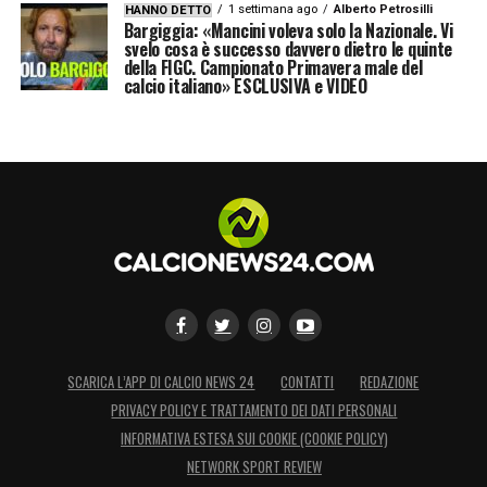
1 settimana ago
Alberto Petrosilli
HANNO DETTO
Bargiggia: «Mancini voleva solo la Nazionale. Vi
svelo cosa è successo davvero dietro le quinte
della FIGC. Campionato Primavera male del
calcio italiano» ESCLUSIVA e VIDEO
SCARICA L’APP DI CALCIO NEWS 24
CONTATTI
REDAZIONE
PRIVACY POLICY E TRATTAMENTO DEI DATI PERSONALI
INFORMATIVA ESTESA SUI COOKIE (COOKIE POLICY)
NETWORK SPORT REVIEW