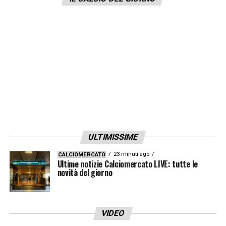
quando è finita la partita mi sono sentito già
meglio, anche stamattina mi sono sentito
bene
».
LA PLAYLIST DELLE NOSTRE TOP NEWS
ULTIMISSIME
23 minuti ago
CALCIOMERCATO
Ultime notizie Calciomercato LIVE: tutte le
novità del giorno
VIDEO