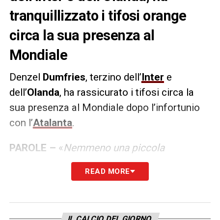
tranquillizzato i tifosi orange
circa la sua presenza al
Mondiale
Denzel
Dumfries
, terzino dell’
Inter
e
dell’
Olanda
, ha rassicurato i tifosi circa la
sua presenza al Mondiale dopo l’infortunio
con l’
Atalanta
.
PAROLE –
«
Nemmeno una piccola
preoccupazione, certo che ci sarò. Potrei
READ MORE
giocare da titolare già contro il Senegal
all’esordio ho sentito il ginocchio irrigidirsi,
ma era un muscolo e non l’articolazione. E
IL CALCIO DEL GIORNO