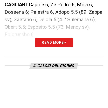
CAGLIARI
: Caprile 6; Zé Pedro 6, Mina 6,
Dossena 6; Palestra 6, Adopo 5.5 (89′ Zappa
sv), Gaetano 6, Deiola 5 (41′ Sulemana 6),
Obert 5.5; Esposito 5.5 (73′ Mendy sv),
Folorunsho 6.
READ MORE
LA PLAYLIST DELLE NOSTRE TOP NEWS
IL CALCIO DEL GIORNO