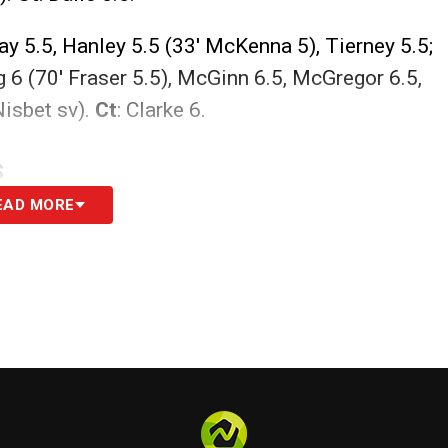
y 5.5, Hanley 5.5 (33′ McKenna 5), Tierney 5.5;
g 6 (70′ Fraser 5.5), McGinn 6.5, McGregor 6.5,
Nisbet sv).
Ct
: Clarke 6.
S
EAD MORE