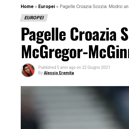
Home
»
Europei
»
Pagelle Croazia Scozia: Modric 
EUROPEI
Pagelle Croazia 
McGregor-McGinn
Published
5 anni ago
on
22 Giugno 2021
By
Alessio Eremita