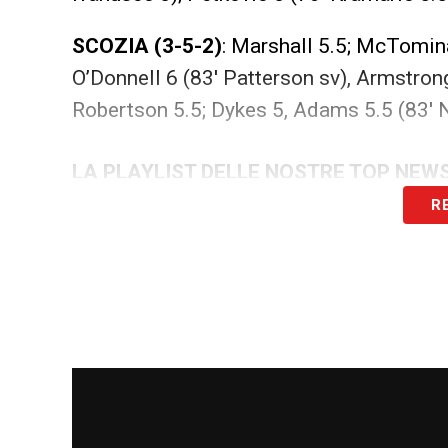
SCOZIA (3-5-2)
: Marshall 5.5; McTomina
O’Donnell 6 (83′ Patterson sv), Armstron
Robertson 5.5; Dykes 5, Adams 5.5 (83′ 
LA PLAYLIST DELLE NOSTRE TOP NEW
R