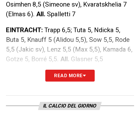
Osimhen 8,5 (Simeone sv), Kvaratskhelia 7
(Elmas 6).
All.
Spalletti 7
EINTRACHT:
Trapp 6,5; Tuta 5, Ndicka 5,
Buta 5, Knauff 5 (Alidou 5,5), Sow 5,5, Rode
5,5 (Jakic sv), Lenz 5,5 (Max 5,5), Kamada 6,
Gotze 5, Borré 5,5.
All.
Glasner 5,5
READ MORE
LA PLAYLIST DELLE NOSTRE TOP NEWS
IL CALCIO DEL GIORNO