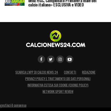
della FIGC. Campionato Primavera male del
calcio italiano» ESCLUSIVA e VIDEO
SCARICA L’APP DI CALCIO NEWS 24
CONTATTI
REDAZIONE
PRIVACY POLICY E TRATTAMENTO DEI DATI PERSONALI
INFORMATIVA ESTESA SUI COOKIE (COOKIE POLICY)
NETWORK SPORT REVIEW
gestisci il consenso