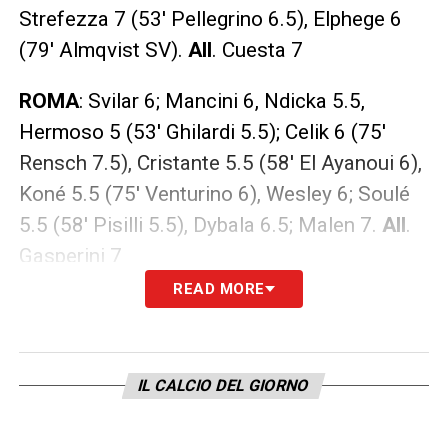
Strefezza 7 (53′ Pellegrino 6.5), Elphege 6
(79′ Almqvist SV).
All
. Cuesta 7
ROMA
: Svilar 6; Mancini 6, Ndicka 5.5,
Hermoso 5 (53′ Ghilardi 5.5); Celik 6 (75′
Rensch 7.5), Cristante 5.5 (58′ El Ayanoui 6),
Koné 5.5 (75′ Venturino 6), Wesley 6; Soulé
5.5 (58′ Pisilli 5.5), Dybala 6.5; Malen 7.
All
.
Gasperini 7
READ MORE
LA PLAYLIST DELLE NOSTRE TOP NEWS
IL CALCIO DEL GIORNO