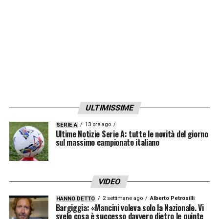
Noi crediamo ancora alla Serie A e vogliamo
finire in crescendo. A Pisa dobbiamo
vincere».
LA PLAYLIST DELLE NOSTRE TOP NEWS
ULTIMISSIME
13 ore ago
SERIE A
Ultime Notizie Serie A: tutte le novità del giorno
sul massimo campionato italiano
VIDEO
2 settimane ago
Alberto Petrosilli
HANNO DETTO
Bargiggia: «Mancini voleva solo la Nazionale. Vi
svelo cosa è successo davvero dietro le quinte