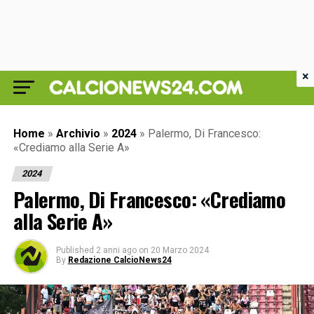
×
Home
»
Archivio
»
2024
»
Palermo, Di Francesco:
«Crediamo alla Serie A»
2024
Palermo, Di Francesco: «Crediamo
alla Serie A»
Published
2 anni ago
on
20 Marzo 2024
By
Redazione CalcioNews24