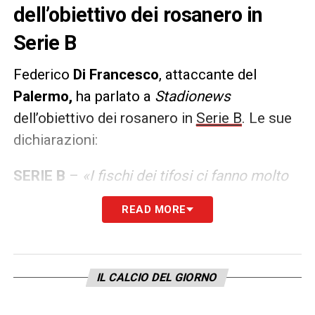
dell’obiettivo dei rosanero in
Serie B
Federico
Di Francesco
, attaccante del
Palermo,
ha parlato a
Stadionews
dell’obiettivo dei rosanero in
Serie B
. Le sue
dichiarazioni:
SERIE B
–
«I fischi dei tifosi ci fanno molto
male, ma ci fanno anche capire la
READ MORE
responsabilità che abbiamo. Ora dobbiamo
fare risultati per finire la stagione alla
grande. La sosta ci può aiutare a prepararci
IL CALCIO DEL GIORNO
al meglio alle ultime otto gare dopo un
periodo difficile di cui sentiamo tutto il peso.