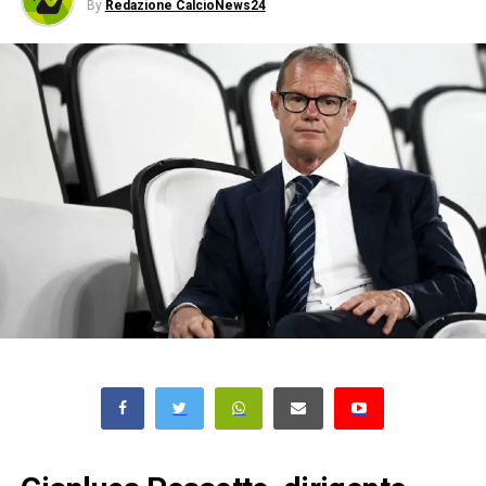
By
Redazione CalcioNews24