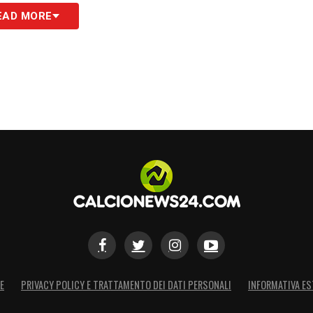
altra cosa. Peccato. Però adesso su queste
EAD MORE
 il nostro calcio siamo nella parte più alta. Una
tempo per godere».
S
E
PRIVACY POLICY E TRATTAMENTO DEI DATI PERSONALI
INFORMATIVA ES