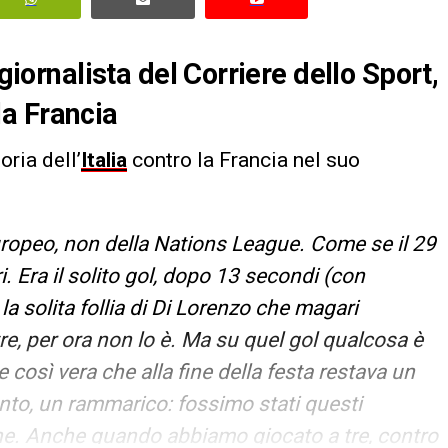
 giornalista del Corriere dello Sport,
 la Francia
ria dell’
Italia
contro la Francia nel suo
’Europeo, non della Nations League. Come se il 29
ri. Era il solito gol, dopo 13 secondi (con
la solita follia di Di Lorenzo che magari
re, per ora non lo è. Ma su quel gol qualcosa è
e così vera che alla fine della festa restava un
nto, un rammarico: fossimo stati questi
ine. Anche quando abbiamo giocato a tre, contro