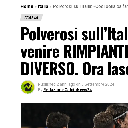
Home
»
Italia
»
Polverosi sull’Italia: «Così bella da
ITALIA
Polverosi sull’Ita
venire RIMPIANTI
DIVERSO. Ora las
Published
2 anni ago
on
7 Settembre 2024
By
Redazione CalcioNews24