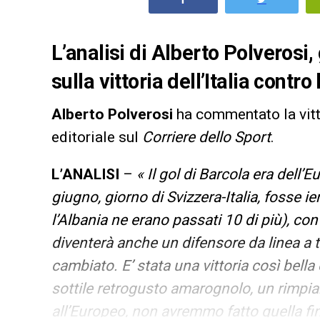
L’analisi di Alberto Polverosi,
sulla vittoria dell’Italia contro
Alberto Polverosi
ha commentato la vitto
editoriale sul
Corriere dello Sport
.
L’ANALISI
–
« Il gol di Barcola era dell
giugno, giorno di Svizzera-Italia, fosse ie
l’Albania ne erano passati 10 di più), con 
diventerà anche un difensore da linea a t
cambiato. E’ stata una vittoria così bella 
sottile retrogusto amarognolo, un rimpia
all’Europeo, non avremmo fatto quella f