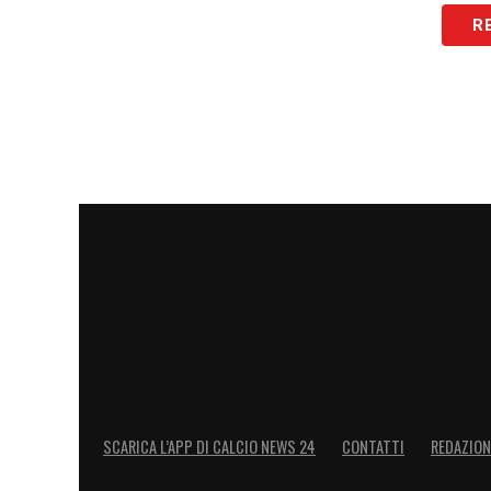
la Croazia, l’Italia non era così, era un’
R
montagna russe dove abbiamo fatto salire
volta tanto, per piacere, regaliamoci il 
LA PLAYLIST DELLE NOSTRE TOP NEW
SCARICA L’APP DI CALCIO NEWS 24
CONTATTI
REDAZION