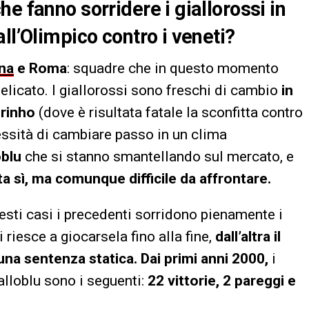
e fanno sorridere i giallorossi in
ll’Olimpico contro i veneti?
na
e Roma
: squadre che in questo momento
licato. I giallorossi sono freschi di cambio
in
urinho
(dove è risultata fatale la sconfitta contro
cessità di cambiare passo in un clima
oblu
che si stanno smantellando sul mercato, e
rta sì, ma comunque difficile da affrontare.
uesti casi i precedenti sorridono pienamente i
 riesce a giocarsela fino alla fine,
dall’altra il
una sentenza statica.
Dai primi anni 2000,
i
lloblu sono i seguenti:
22 vittorie, 2 pareggi e