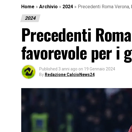
Home
»
Archivio
»
2024
»
Precedenti Roma Verona, bi
2024
Precedenti Roma 
favorevole per i g
Published
3 anni ago
on
19 Gennaio 2024
By
Redazione CalcioNews24