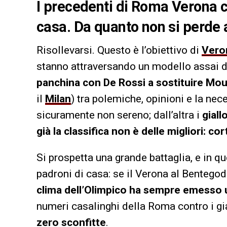
I precedenti di Roma Verona ch
casa. Da quanto non si perde a
Risollevarsi. Questo è l’obiettivo di
Vero
stanno attraversando un modello assai de
panchina con De Rossi a sostituire Mo
il
Milan
) tra polemiche, opinioni e la ne
sicuramente non sereno; dall’altra i
giall
già la classifica non è delle migliori: co
Si prospetta una grande battaglia, e in q
padroni di casa: se il Verona al Bentegodi
clima dell’Olimpico ha sempre emesso 
numeri casalinghi della Roma contro i gia
zero sconfitte
.