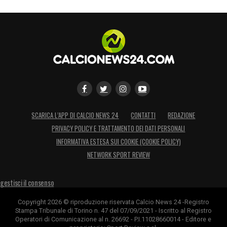
SCARICA L’APP DI CALCIO NEWS 24
CONTATTI
REDAZIONE
PRIVACY POLICY E TRATTAMENTO DEI DATI PERSONALI
INFORMATIVA ESTESA SUI COOKIE (COOKIE POLICY)
NETWORK SPORT REVIEW
gestisci il consenso
Copyright 2026 © riproduzione riservata Calcio News 24 -Registro
Stampa Tribunale di Torino n. 47 del 07/09/2021 - Iscritto al Registro
Operatori di Comunicazione al n. 26692 - P.I.11028660014 - Editore e