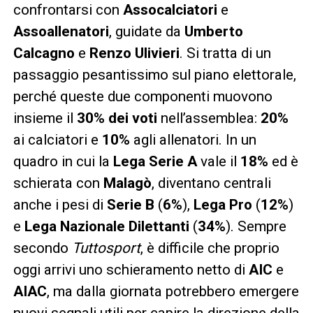
confrontarsi con
Assocalciatori
e
Assoallenatori
, guidate da
Umberto
Calcagno
e
Renzo Ulivieri
. Si tratta di un
passaggio pesantissimo sul piano elettorale,
perché queste due componenti muovono
insieme il
30% dei voti
nell’assemblea:
20%
ai calciatori e
10%
agli allenatori. In un
quadro in cui la
Lega Serie A
vale il
18%
ed è
schierata con
Malagò
, diventano centrali
anche i pesi di
Serie B
(
6%
),
Lega Pro
(
12%
)
e
Lega Nazionale Dilettanti
(
34%
). Sempre
secondo
Tuttosport
, è difficile che proprio
oggi arrivi uno schieramento netto di
AIC
e
AIAC
, ma dalla giornata potrebbero emergere
nuovi segnali utili per capire la direzione della