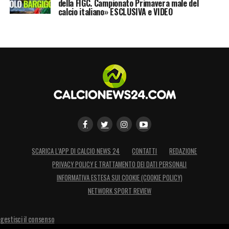
della FIGC. Campionato Primavera male del
calcio italiano» ESCLUSIVA e VIDEO
SCARICA L’APP DI CALCIO NEWS 24
CONTATTI
REDAZIONE
PRIVACY POLICY E TRATTAMENTO DEI DATI PERSONALI
INFORMATIVA ESTESA SUI COOKIE (COOKIE POLICY)
NETWORK SPORT REVIEW
gestisci il consenso