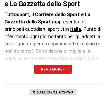
e La Gazzetta dello Sport
Tuttosport, il
Corriere dello Sport e La
Gazzetta dello Sport
rappresentano i
principali quotidiani sportivi in
Italia
. Punto di
riferimento ogni giorno tanto per gli addetti ai
lavori quanto per gli appassionati di calcio (e
non soltanto). Sono decine di migliaia le
copie vendute tutte le mattine in edicola ma
un’anteprima dei principali contenuti può
READ MORE
essere consultata già dalla sera precedente.
IL CALCIO DEL GIORNO