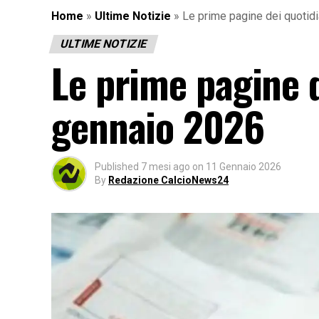
Home
»
Ultime Notizie
»
Le prime pagine dei quotidi
ULTIME NOTIZIE
Le prime pagine d
gennaio 2026
Published
7 mesi ago
on
11 Gennaio 2026
By
Redazione CalcioNews24