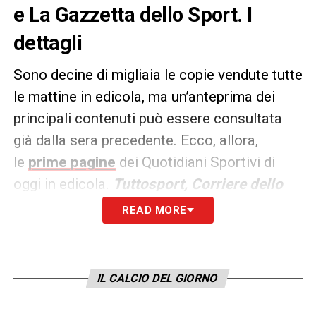
e La Gazzetta dello Sport. I
dettagli
Sono decine di migliaia le copie vendute tutte
le mattine in edicola, ma un’anteprima dei
principali contenuti può essere consultata
già dalla sera precedente. Ecco, allora,
le
prime pagine
dei Quotidiani Sportivi di
oggi in edicola.
Tuttosport, Corriere dello
Sport e La Gazzetta dello
READ MORE
Sport
rappresentano i principali quotidiani
sportivi in
Italia
.
IL CALCIO DEL GIORNO