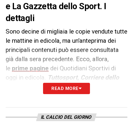
e La Gazzetta dello Sport. I
dettagli
Sono decine di migliaia le copie vendute tutte
le mattine in edicola, ma un’anteprima dei
principali contenuti può essere consultata
già dalla sera precedente. Ecco, allora,
le
prime pagine
dei Quotidiani Sportivi di
oggi in edicola.
Tuttosport, Corriere dello
Sport e La Gazzetta dello
READ MORE
Sport
rappresentano i principali quotidiani
sportivi in
Italia
.
IL CALCIO DEL GIORNO