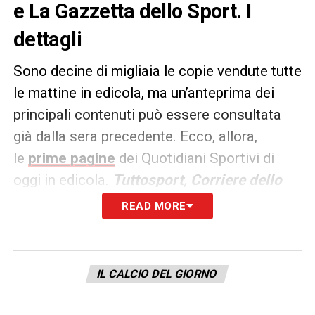
e La Gazzetta dello Sport. I
dettagli
Sono decine di migliaia le copie vendute tutte
le mattine in edicola, ma un’anteprima dei
principali contenuti può essere consultata
già dalla sera precedente. Ecco, allora,
le
prime pagine
dei Quotidiani Sportivi di
oggi in edicola.
Tuttosport, Corriere dello
Sport e La Gazzetta dello
READ MORE
Sport
rappresentano i principali quotidiani
sportivi in
Italia
. Punto di riferimento ogni
giorno tanto per gli addetti ai lavori quanto
IL CALCIO DEL GIORNO
per gli appassionati.