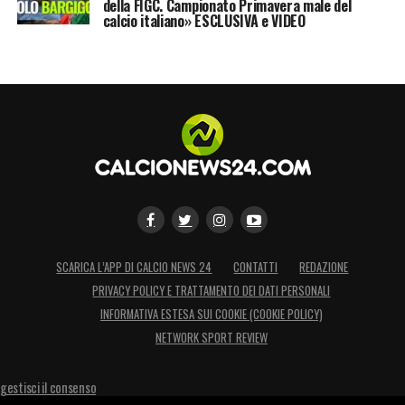
della FIGC. Campionato Primavera male del
calcio italiano» ESCLUSIVA e VIDEO
SCARICA L’APP DI CALCIO NEWS 24
CONTATTI
REDAZIONE
PRIVACY POLICY E TRATTAMENTO DEI DATI PERSONALI
INFORMATIVA ESTESA SUI COOKIE (COOKIE POLICY)
NETWORK SPORT REVIEW
gestisci il consenso