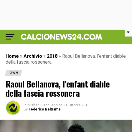
×
Home
»
Archivio
»
2018
»
Raoul Bellanova, l’enfant diable
della fascia rossonera
2018
Raoul Bellanova, l’enfant diable
della fascia rossonera
Published
8 anni ago
on
31 Ottobre 2018
By
Federico Beltrame