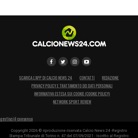
Raul
Bellanova
.
Chi ci ricorda:
Per la rapidità bruciante nello
scatto, la capacità di dribbling negli spazi
stretti, l’ottimo controllo di palla e la
prestanza fisica ricorda un altro Campione
del Mondo 2006: Gianluca
Zambrotta
. Così
come il comasco ha contribuito agli ultimi
anni ricchi di soddisfazioni del
Milan
(in
SCARICA L’APP DI CALCIO NEWS 24
CONTATTI
REDAZIONE
PRIVACY POLICY E TRATTAMENTO DEI DATI PERSONALI
particolare, con la vittoria dello
Scudetto
INFORMATIVA ESTESA SUI COOKIE (COOKIE POLICY)
nella stagione
2010/2011
), anche
NETWORK SPORT REVIEW
Raul
Bellanova
ha l’occasione di scrivere
pagine importanti della società ora in mano
gestisci il consenso
a
Li Yonghong
.
Copyright 2026 © riproduzione riservata Calcio News 24 -Registro
Stampa Tribunale di Torino n. 47 del 07/09/2021 - Iscritto al Registro