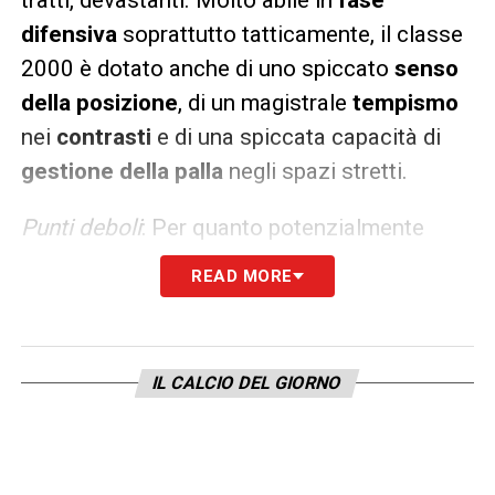
tratti, devastanti. Molto abile in
fase
difensiva
soprattutto tatticamente, il classe
2000 è dotato anche di uno spiccato
senso
della posizione
, di un magistrale
tempismo
nei
contrasti
e di una spiccata capacità di
gestione della palla
negli spazi stretti.
Punti deboli
: Per quanto potenzialmente
devastante,
Raul
Bellanova
pecca ancora
READ MORE
leggermente nella
tecnica di base
che lo
porta a commettere qualche errore di troppo
in fase offensiva, in particolare nei cross.
IL CALCIO DEL GIORNO
Ancora un po’ timido e
poco propositivo
in
fase di spinta, inoltre, il classe 2000 deve
migliorare nella fase di
non possesso palla
.