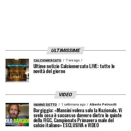
https://www.youtube.com/watch?
v=1La1CVwyalk
POTENZIALE
Campionato ideale:
La
Serie A
, per
ULTIMISSIME
tradizione, è sempre stata tatticamente una
7 ore ago
CALCIOMERCATO
manna per i difensori; l’attenzione affidata
Ultime notizie Calciomercato LIVE: tutte le
novità del giorno
alla fase arretrata è sempre stata
considerata, infatti, un fiore all’occhiello e di
vanto del nostro panorama calcistico. La
VIDEO
possibilità di crescere in una squadra come il
1 settimana ago
Alberto Petrosilli
HANNO DETTO
Milan
– con l’opzione, plausibile, anche di un
Bargiggia: «Mancini voleva solo la Nazionale. Vi
svelo cosa è successo davvero dietro le quinte
prestito in un club minore – rappresenta,
della FIGC. Campionato Primavera male del
calcio italiano» ESCLUSIVA e VIDEO
dunque, la miglior prospettiva possibile per