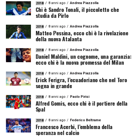
8 anni ago
Andrea Piazzolla
2018
Chi è Sandro Tonali, il piccoletto che
studia da Pirlo
8 anni ago
Andrea Piazzolla
2018
Matteo Pessina, ecco chi è la rivelazione
della nuova Atalanta
8 anni ago
Andrea Piazzolla
2018
Daniel Maldini, un cognome, una garanzia:
ecco chi è la nuova promessa del Milan
8 anni ago
Andrea Piazzolla
2018
Erick Ferigra, l’ecuadoriano che nel Toro
sogna in grande
8 anni ago
Paolo Pirisi
2018
Alfred Gomis, ecco chi è il portiere della
Spal
8 anni ago
Federico Beltrame
2018
Francesco Acerbi, l’emblema della
speranza nel calcio