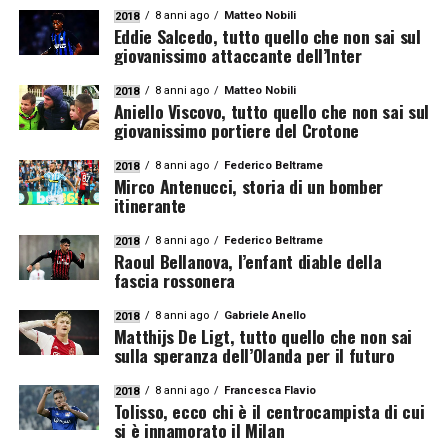
8 anni ago
Matteo Nobili
2018
Eddie Salcedo, tutto quello che non sai sul
giovanissimo attaccante dell’Inter
8 anni ago
Matteo Nobili
2018
Aniello Viscovo, tutto quello che non sai sul
giovanissimo portiere del Crotone
8 anni ago
Federico Beltrame
2018
Mirco Antenucci, storia di un bomber
itinerante
8 anni ago
Federico Beltrame
2018
Raoul Bellanova, l’enfant diable della
fascia rossonera
8 anni ago
Gabriele Anello
2018
Matthijs De Ligt, tutto quello che non sai
sulla speranza dell’Olanda per il futuro
8 anni ago
Francesca Flavio
2018
Tolisso, ecco chi è il centrocampista di cui
si è innamorato il Milan