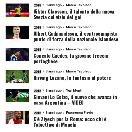
8 anni ago
Marco Tavolacci
2018
Viktor Claesson, il talento della nuova
Svezia col vizio del gol
8 anni ago
Marco Tavolacci
2018
Albert Gudmundsson, il centrocampista
punto di forza della nazionale islandese
8 anni ago
Marco Tavolacci
2018
Goncalo Guedes, la giovane freccia
portoghese
8 anni ago
Marco Tavolacci
2018
Hirving Lozano, la fantasia al potere
8 anni ago
Yuri Monti
2018
Giovani Lo Celso, il nuovo che avanza in
casa Argentina – VIDEO
8 anni ago
Francesca Flavio
2018
C’è Ziyech per la Roma: ecco chi è
l’obiettivo di Monchi