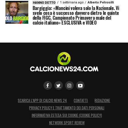
1 settimana ago
Alberto Petrosilli
HANNO DETTO
Bargiggia: «Mancini voleva solo la Nazionale. Vi
svelo cosa è successo davvero dietro le quinte
della FIGC. Campionato Primavera male del
calcio italiano» ESCLUSIVA e VIDEO
SCARICA L’APP DI CALCIO NEWS 24
CONTATTI
REDAZIONE
PRIVACY POLICY E TRATTAMENTO DEI DATI PERSONALI
INFORMATIVA ESTESA SUI COOKIE (COOKIE POLICY)
NETWORK SPORT REVIEW