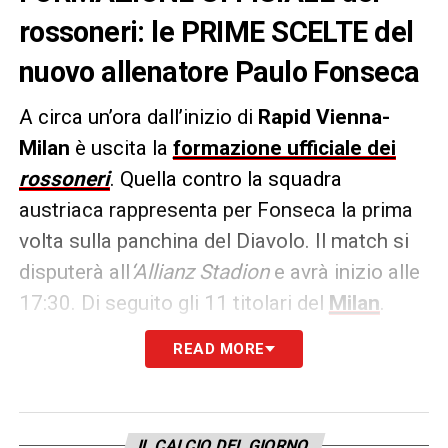
rossoneri: le PRIME SCELTE del
nuovo allenatore Paulo Fonseca
A circa un’ora dall’inizio di
Rapid Vienna-
Milan
è uscita la
formazione ufficiale dei
rossoneri
. Quella contro la squadra
austriaca rappresenta per Fonseca la prima
volta sulla panchina del Diavolo. Il match si
disputerà all
‘Allianz Stadion
e avrà inizio alle
17:30. Di seguito gli 11 titolari del
Milan
.
READ MORE
MILAN (4-2-3-1):
Sportiello; Calabria, Thiaw,
Gabbia, Terracciano; Adli, Pobega;
Chukwueze, Liberali, Chaka Traoré; Colombo.
IL CALCIO DEL GIORNO