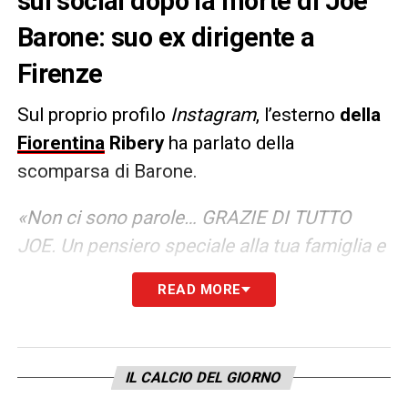
sui social dopo la morte di Joe
Barone: suo ex dirigente a
Firenze
Sul proprio profilo
Instagram
, l’esterno
della
Fiorentina
Ribery
ha parlato della
scomparsa di Barone.
«Non ci sono parole… GRAZIE DI TUTTO
JOE. Un pensiero speciale alla tua famiglia e
al popolo viola»
READ MORE
LA PLAYLIST DELLE NOSTRE TOP NEWS
IL CALCIO DEL GIORNO