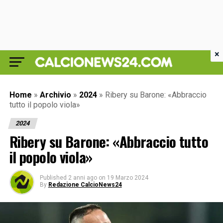
×
Home
»
Archivio
»
2024
»
Ribery su Barone: «Abbraccio
tutto il popolo viola»
2024
Ribery su Barone: «Abbraccio tutto
il popolo viola»
Published
2 anni ago
on
19 Marzo 2024
By
Redazione CalcioNews24